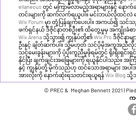
ellaneous တွင် မကြာမီလာမည့်အရာများနှင့် နောက်
တင်းများကို ဆက်လက်ရယူပါ။ မင်းဘယ်လိုထင်လဲ ပြ
Wix Forum မှာ တုံ့ပြန်ချက်ပေးပါ။ အကယ်၍ သင်သ
ဖက်ရှင်နယ် ဒီဇိုင်နာတစ်ဦး၏ ထိတွေ့မှုမှ အကျိုးခံစ
Wix Arena သို့သွား၍ ကျွန်ုပ်တို့၏ Wix Pro ဒီဇိုင်နာမ
ဦးနှင့် ချိတ်ဆက်ပါ။ သို့မဟုတ် သင်ပိုမိုအကူအညီလ
သင့်မေးခွန်းများကို ပံ့ပိုးကူညီမှုဖိုရမ်တွင် ရိုးရိုးရှင်းရ
နိုင်ပြီး ချက်ချင်းအဖြေများကို ရယူနိုင်ပါသည်။ အက
နှင့် ကျွန်ုပ်တို့ မိုက်သည်ဟု ထင်သောအရာများ အပါ
အားလုံးကို နောက်ဆုံးရသတင်းရယူရန် Wix Blog သို့သ
© PREC & Meghan Bennett 2021 | Piedm
ကယ