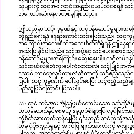
သူများကို သင့်အကြောင်းအနည်းငယ်ပိုသိစေရန် သင
အကောင်းဆုံးနေရာတစ်ခုဖြစ်သည်။
ဤသည်မှာ သင့်ကုမ္ပဏီနှင့် သင့်ဝန်ဆောင်မှုများအက
တိုရှည်ရေးရန် နေရာကောင်းတစ်ခုဖြစ်သည်။ သင့်ကုမ
အကြောင်းအသေးစိတ်အသေးစိတ်သိရှိရန် ဤနေရာကိ
အသုံးပြုနိုင်ပါသည်။ သင့်အဖွဲ့နှင့် သင်ပေးဆောင်သည
ဝန်ဆောင်မှုများအကြောင်း ဆွေးနွေးပါ။ သင့်လုပ်ငန
သင်ဘယ်လိုစိတ်ကူးပေါက်လာသလဲ၊ သင့်ပြိုင်ဘက်တွ
အောင် ဘာတွေလုပ်ထားလဲဆိုတာကို သင့်ဧည့်သည်တွ
ပြပါ။ သင့်ကုမ္ပဏီကို ပေါ်လွင်စေပြီး သင့်ဧည့်သည်မျ
မည်သူဖြစ်ကြောင်း ပြသပါ။
Wix တွင် သင့်အား အံ့သြဖွယ်ကောင်းသော ဝဘ်ဆိုဒ်မ
တည်ဆောက်နိုင်စေမည့် နမူနာပုံစံများပြုလုပ်ခြင်းအား 
တို့စိတ်အားထက်သန်နေပြီး ၎င်းသည် သင်ကဲ့သို့အသုံ
ထံမှ ပံ့ပိုးကူညီမှုနှင့် အကြံပြုချက်အားလုံးကို ကျေးဇ
ပါသည်။ အသစ်ထွက်ရှိမှုများနှင့် ပံ့ပိုးကူညီမှုတွင် Wi