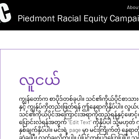
Abou
လူငယ်
ကျွန်တော်က စာပိုဒ်တစ်ခုပါ။ သင်၏ကိုယ်ပိုင်စာသား
နှင့် ကျွန်ုပ်ကိုတည်းဖြတ်ရန် ဤနေရာကိုနှိပ်ပါ။ လွ
သင်၏ကိုယ်ပိုင်အကြောင်းအရာကိုထည့်ရန်နှင့်ဖောင့်က
ပြောင်းလဲရန်အတွက် "Edit Text" ကိုနှိပ်ပါ သို့မဟုတ် ကျ
နှစ်ချက်နှိပ်ပါ။ မင်းရဲ့ page မှာ မင်းကြိုက်တဲ့ နေရာတို
ဆွဲချပြီး လွှတ်ချလိုက်ပါ။ ပုံပြင်တစ်ပုဒ်ပြောပြပြီး သ