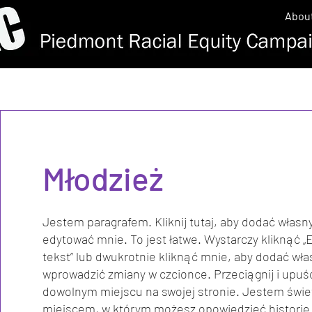
Abou
Młodzież
Jestem paragrafem. Kliknij tutaj, aby dodać własny
edytować mnie. To jest łatwe. Wystarczy kliknąć „
tekst” lub dwukrotnie kliknąć mnie, aby dodać wła
wprowadzić zmiany w czcionce. Przeciągnij i upuś
dowolnym miejscu na swojej stronie. Jestem świ
miejscem, w którym możesz opowiedzieć historię 