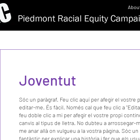
Abou
Joventut
Sóc un paràgraf. Feu clic aquí per afegir el vostre p
editar-me. És fàcil. Només cal que feu clic a "Edita 
feu doble clic a mi per afegir el vostre propi conting
canvis al tipus de lletra. No dubteu a arrossegar-m
me anar allà on vulgueu a la vostra pàgina. Sóc un 
fantàstic per explicar una història i fer que els usu