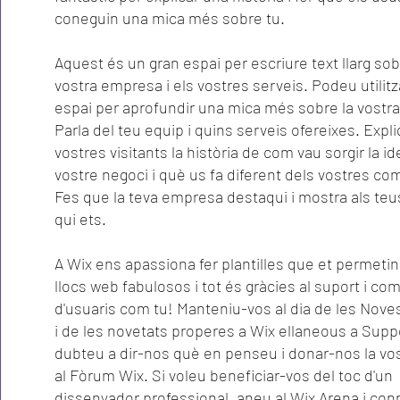
coneguin una mica més sobre tu.
Aquest és un gran espai per escriure text llarg sob
vostra empresa i els vostres serveis. Podeu utilit
espai per aprofundir una mica més sobre la vostr
Parla del teu equip i quins serveis ofereixes. Expl
vostres visitants la història de com vau sorgir la id
vostre negoci i què us fa diferent dels vostres co
Fes que la teva empresa destaqui i mostra als teus
qui ets.
A Wix ens apassiona fer plantilles que et permetin
llocs web fabulosos i tot és gràcies al suport i co
d'usuaris com tu! Manteniu-vos al dia de les Nove
i de les novetats properes a Wix ellaneous a Supp
dubteu a dir-nos què en penseu i donar-nos la vos
al Fòrum Wix. Si voleu beneficiar-vos del toc d'un
dissenyador professional, aneu al Wix Arena i co