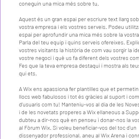
coneguin una mica més sobre tu.
Aquest és un gran espai per escriure text llarg sob
vostra empresa i els vostres serveis. Podeu utilit
espai per aprofundir una mica més sobre la vostr
Parla del teu equip i quins serveis ofereixes. Expl
vostres visitants la història de com vau sorgir la id
vostre negoci i què us fa diferent dels vostres co
Fes que la teva empresa destaqui i mostra als teus
qui ets.
A Wix ens apassiona fer plantilles que et permetin
llocs web fabulosos i tot és gràcies al suport i co
d'usuaris com tu! Manteniu-vos al dia de les Nove
i de les novetats properes a Wix ellaneous a Supp
dubteu a dir-nos què en penseu i donar-nos la vos
al Fòrum Wix. Si voleu beneficiar-vos del toc d'un
dissenyador professional, aneu al Wix Arena i co