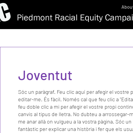
Abou
Joventut
Sóc un paràgraf. Feu clic aquí per afegir el vostre p
editar-me. És fàcil. Només cal que feu clic a "Edita 
feu doble clic a mi per afegir el vostre propi conting
canvis al tipus de lletra. No dubteu a arrossegar-m
me anar allà on vulgueu a la vostra pàgina. Sóc un 
fantàstic per explicar una història i fer que els usu