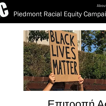
Abou
Επιτροπή Α