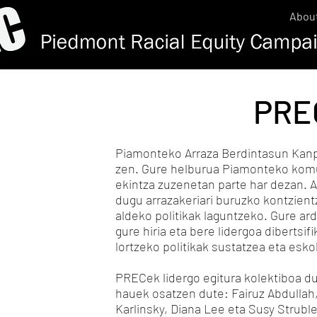
Abou
PREC
Piamonteko Arraza Berdintasun Kanp
zen. Gure helburua Piamonteko komun
ekintza zuzenetan parte har dezan. A
dugu arrazakeriari buruzko kontzientz
aldeko politikak laguntzeko. Gure ard
gure hiria eta bere lidergoa dibertsi
lortzeko politikak sustatzea eta esk
PRECek lidergo egitura kolektiboa d
hauek osatzen dute: Fairuz Abdullah,
Karlinsky, Diana Lee eta Susy Struble