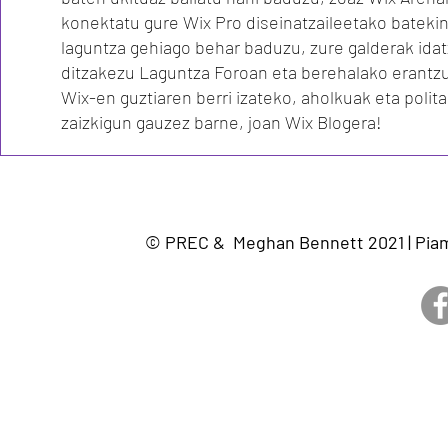
konektatu gure Wix Pro diseinatzaileetako bateki
laguntza gehiago behar baduzu, zure galderak idat
ditzakezu Laguntza Foroan eta berehalako erantzu
Wix-en guztiaren berri izateko, aholkuak eta polita
zaizkigun gauzez barne, joan Wix Blogera!
© PREC & Meghan Bennett 2021 | Piam