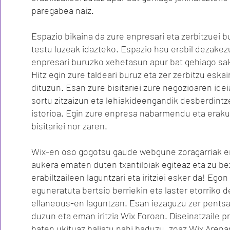
paregabea naiz.
Espazio bikaina da zure enpresari eta zerbitzuei 
testu luzeak idazteko. Espazio hau erabil dezakez
enpresari buruzko xehetasun apur bat gehiago sa
Hitz egin zure taldeari buruz eta zer zerbitzu eska
dituzun. Esan zure bisitariei zure negozioaren idei
sortu zitzaizun eta lehiakideengandik desberdintz
istorioa. Egin zure enpresa nabarmendu eta eraku
bisitariei nor zaren.
Wix-en oso gogotsu gaude webgune zoragarriak er
aukera ematen duten txantiloiak egiteaz eta zu be
erabiltzaileen laguntzari eta iritziei esker da! Egon
eguneratuta bertsio berriekin eta laster etorriko 
ellaneous-en laguntzan. Esan iezaguzu zer pents
duzun eta eman iritzia Wix Foroan. Diseinatzaile p
baten ukituaz baliatu nahi baduzu, zoaz Wix Arena