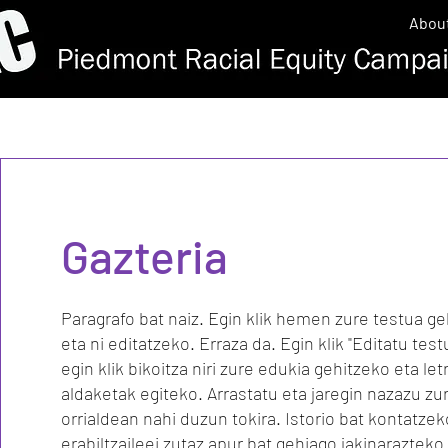
Abou
Gazteria
Paragrafo bat naiz. Egin klik hemen zure testua g
eta ni editatzeko. Erraza da. Egin klik "Editatu tes
egin klik bikoitza niri zure edukia gehitzeko eta le
aldaketak egiteko. Arrastatu eta jaregin nazazu zu
orrialdean nahi duzun tokira. Istorio bat kontatzek
erabiltzaileei zutaz apur bat gehiago jakinarazteko