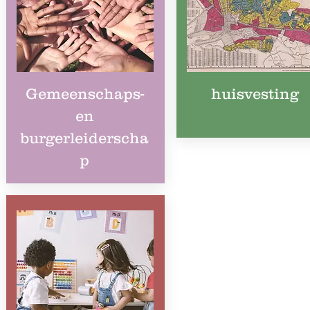
Gemeenschaps-
huisvesting
en
burgerleiderscha
p