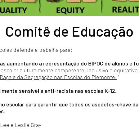
Comitê de Educação
olas defende e trabalha para:
das aumentando a representação do BIPOC de alunos e f
scolar culturalmente competente, inclusivo e equitativo p
 Raça e da Segregação nas Escolas do Piemonte.
”
almente sensível e anti-racista nas escolas K-12.
elho escolar para garantir que todos os aspectos-chave d
s.
Lee e Leslie Gray