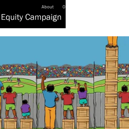
About
Our Work
Contact
News/