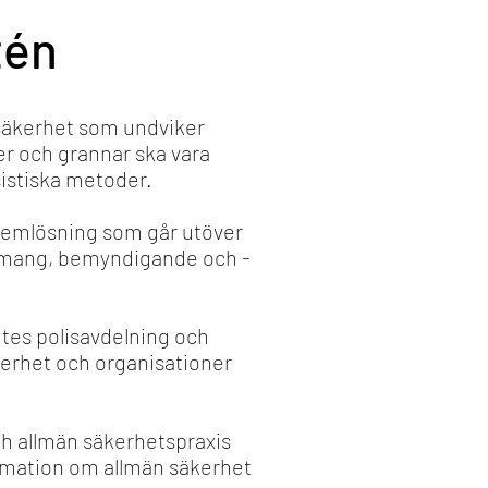
tén
 säkerhet som undviker
jer och grannar ska vara
sistiska metoder.
roblemlösning som går utöver
gemang, bemyndigande och -
tes polisavdelning och
erhet och organisationer
ch allmän säkerhetspraxis
ormation om allmän säkerhet