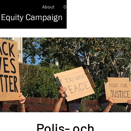
About
Our Work
Contact
News/
Polis- och