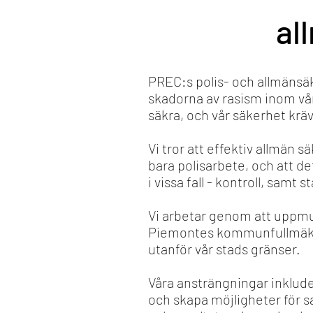
al
PREC:s polis- och allmänsä
skadorna av rasism inom vår 
säkra, och vår säkerhet krä
Vi tror att effektiv allmän 
bara polisarbete, och att 
i vissa fall - kontroll, samt
Vi arbetar genom att uppmu
Piemontes kommunfullmäktig
utanför vår stads gränser.
Våra ansträngningar inklude
och skapa möjligheter för s