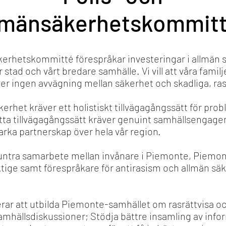
lmänsäkerhetskommit
kerhetskommitté förespråkar investeringar i allmän
stad och vårt bredare samhälle. Vi vill att våra famil
ver ingen avvägning mellan säkerhet och skadliga, ra
säkerhet kräver ett holistiskt tillvägagångssätt för p
detta tillvägagångssätt kräver genuint samhällsenga
 starka partnerskap över hela vår region.
ntra samarbete mellan invånare i Piemonte, Piemon
e samt förespråkare för antirasism och allmän säk
rar att utbilda Piemonte-samhället om rasrättvisa o
amhällsdiskussioner; Stödja bättre insamling av inf