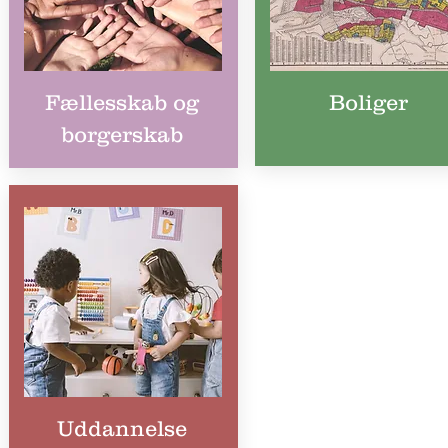
Fællesskab og
Boliger
borgerskab
Uddannelse